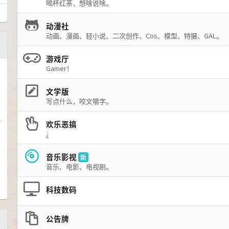
喝杯红茶，想啥说啥。
动漫社
动画、漫画、轻小说、二次创作、Cos、模型、特摄、GAL。
游戏厅
Gamer！
文学版
写点什么，咬文嚼字。
了
欢乐恶搞
¿
音乐影视
新
音乐、电影、电视剧。
科技数码
公告牌