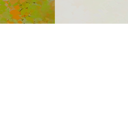
By Love❤
© 2019 Kamihub