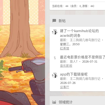
当前在线： 44 （会员： 0, 游客： 44）
新帖
建了一个kamihub论坛的
acwiki的词条
最新： 王二狗骑几维鸟旅行记
星期三，20:50
红茶馆
最近电影票价格是不是倒挂
最新： 旅人T
2026-07-31
音乐影视
app的下载链接呢
最新： 王二狗骑几维鸟旅行记
2026-07-26
议事厅
领域统计