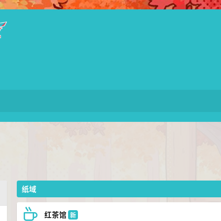
纸域
红茶馆
新