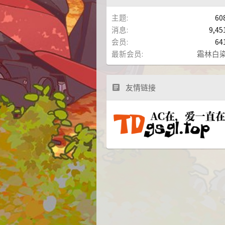
主题
60
消息
9,45
会员
64
最新会员
霜林白
友情链接