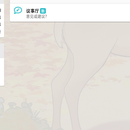
8
议事厅
新
意见或建议？
1
1
染