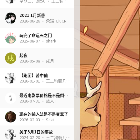
星期三，20:50
王二狗骑几维鸟旅行记
2021 1月新番
2026-06-26
承瑞_LiuCR
玩完了命运石之门
2025-08-07
shark
起夜
戌
2026-05-08
戌月_
【跑团】苦中仙
2026-01-01
王二狗骑几维鸟旅行记
最近电影票价格是不是倒挂了
2026-07-31
旅人T
现在的输入法是不是变蠢了
2026-02-03
Saki
关于5月1日的事故
2024-02-20
王二狗骑几维鸟旅行记