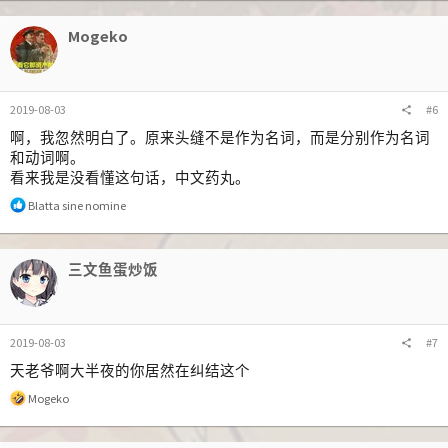
Mogeko
2019-08-03
#6
啊，我忽然明白了。原来头缝不是作为名词，而是分别作为名词
和动词啊。
看来我是没看懂这句话，中文药丸。
反
Blatta sine nomine
馈
:
三文鱼蛋炒饭
2019-08-03
#7
天老爷啊大半夜的你居然在纠结这个
反
Mogeko
馈
: