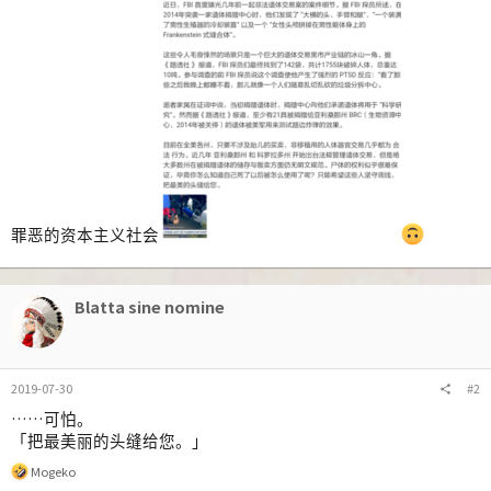
罪恶的资本主义社会
Blatta sine nomine
2019-07-30
#2
……可怕。
「把最美丽的头缝给您。」
反
Mogeko
馈