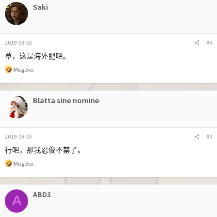
Saki
2019-08-03
#8
草，这是海外肥吧。
反
Mogeko
馈
:
Blatta sine nomine
2019-08-03
#9
行吧，那我忍俊不禁了。
反
Mogeko
馈
:
ABD3
A