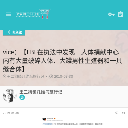
红茶馆
vice：【FBI 在执法中发现一人体捐献中心
内有大量破碎人体、大罐男性生殖器和一具
缝合体】
主
发
王二狗骑几维鸟旅行记
2019-07-30
题
布
发
时
起
王二狗骑几维鸟旅行记
间
人
2019-07-30
#1