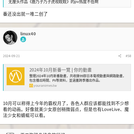
无厘头作品《鹿乃子乃子虎视眈眈》的pv热度不低啊
番还没出就一堆二创了
linux40
2024-09-21
#58
2024年10月新番一覽 | 你的動畫
整理2024年10月新番動畫，共收錄99部日本電視動畫與網路動畫，
包含播出時間、PV等資料，並涵蓋跨季播出作品。
youranimes.tw
10月可以称得上今年的霸权月了，各色人群应该都能找到不少想
看的动画。好像就美少女原创稍微弱点，但是也有LoveLive、魔
法少女和蜻蜓可以看。