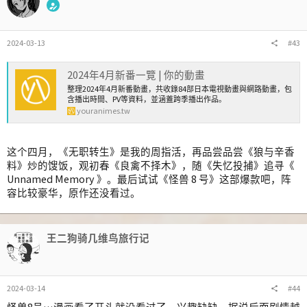
2024-03-13
#43
2024年4月新番一覽 | 你的動畫
整理2024年4月新番動畫，共收錄84部日本電視動畫與網路動畫，包
含播出時間、PV等資料，並涵蓋跨季播出作品。
youranimes.tw
这个四月，《无职转生》是我的周指活，再品尝品尝《狼与辛香
料》炒的馊饭，观初春《良禽不择木》，随《失忆投捕》追寻《
Unnamed Memory 》。最后试试《怪兽 8 号》这部爆款吧，阵
容比较豪华，原作还没看过。
王二狗骑几维鸟旅行记
2024-03-14
#44
怪兽8号…漫画看了开头就没看过了，兴趣缺缺。据说后面剧情越