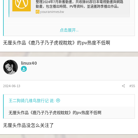
整理2024年7月新番動畫，共收錄85部日本電視動畫與網路
動畫，包含播出時間、PV等資料，並涵蓋跨季播出作品。
youranimes.tw
这个7月抛开续作应该没啥能大火的，个人也没啥想看的，不过还是
点击展开...
会找几部厕纸追追。比如《为何我的世界被遗忘了？》，只是PV和人
设看上去比较便宜。各种恋爱厕纸也打算看看，包括败犬、义妹和双
无厘头作品《鹿乃子乃子虎视眈眈》的pv热度不低啊
胞胎啥的，好像花样还挺多的？
linux40
2024-06-13
#55
王二狗骑几维鸟旅行记 说:
无厘头作品《鹿乃子乃子虎视眈眈》的pv热度不低啊
无厘头作品没怎么关注了