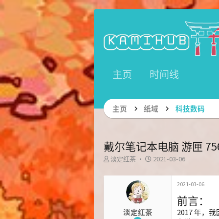
主页
时间线
主页
纸域
科技数码
戴尔笔记本电脑 游匣 75
主
发
淡定红茶
2021-03-06
题
布
发
时
起
间
2021-03-06
人
前言：
2017 年
淡定红茶