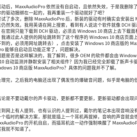
动后，MaxxAudioPro 依然没有自启动，且依然失效，于是我删
尔的驱动捆绑在一起的，我再重装一个驱动就好了吧？
了多次，删除 MaxxAudioPro 后，新装的驱动有时确实会安装出 Ma
仍然失效。我用英语在网上搜索，看到有人说这个软件就像 DCH 
官网只能下载到 DCH 驱动，必须去 Windows 10 商店上去下载面板）
通过此人提供的网址跳转到了这个程序的 Windows 10 商店页面上（这
的，必须用网址跳转去），点击安装了 Windows 10 商店版的 Maxx
ioPro 能够自启动且功能正常了，问题解决。
题是否是这样解决的，我了解到，很多 OEM 的软件都会由 Window
ows 10 自动监测并静默安装了相关组件？因为我已经完全卸载了新
ndows 10 商店版 MaxxAudioPro？具体的问题我并不了解。
处理完，之后我的电脑还出现了偶发性的爆破音问题，似乎是电脑的
结论是不要动戴尔的声卡驱动，更新都不要更新，更新驱动都会出现
意到网上有人提到、也有认识的人提到过，戴尔的笔记本出现音响没
一个临时的解决方案，那就是插上一个耳机再拔掉，音响的声音就会
xxAudioPro 的开机自启，而插耳机这一动作强制唤醒了 MaxxAud
案我就不知道了。