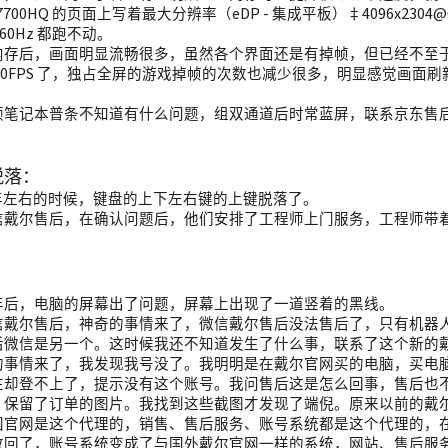
-7700HQ 的页面上写着最大分辨率（eDP - 集成平板）‡4096x23
0@60Hz 都跑不动。
内存后，画面明显流畅很多，虽然各个界面还是有掉帧，但已经不至
60FPS 了，独占全屏的游戏掉帧的次数也减少很多，明显感觉画面
顿笔记本普条不知道有什么问题，组双通道后时常蓝屏，联系京东售
脱落：
 年左右的时候，键盘的上下左右键的上键脱落了。
戴尔售后，在确认问题后，他们安排了工程师上门服务，工程师带着个 
：
年后，电脑的屏幕出了问题，屏幕上出现了一道竖着的黑线。
信戴尔售后，神奇的事情来了，微信戴尔售后没法售后了，只有机器
后微信是另一个。这时候我还不知道发生了什么事，联系了这个新的
的事情来了，我发现我号没了。我明明是在戴尔官网买的电脑，买电
在却登不上了，提示没有这个账号。我问售后这是怎么回事，售后也
，保留了订单的图片。我找到这些截图才发现了端倪。原来以前的戴
国官网是这个代理的，销售、售后服务、账号系统都是这个代理的，
收回了，账号系统变成了与国外戴尔官网一样的系统，网站、售后服