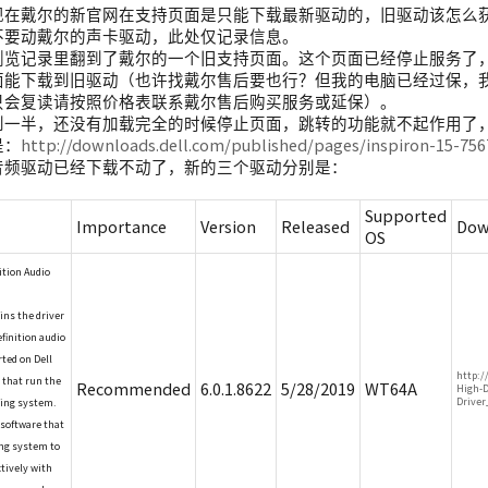
现在戴尔的新官网在支持页面是只能下载最新驱动的，旧驱动该怎么
不要动戴尔的声卡驱动，此处仅记录信息。
浏览记录里翻到了戴尔的一个旧支持页面。这个页面已经停止服务了
面能下载到旧驱动（也许找戴尔售后要也行？但我的电脑已经过保，
只会复读请按照价格表联系戴尔售后购买服务或延保）。
到一半，还没有加载完全的时候停止页面，跳转的功能就不起作用了
是：
http://downloads.dell.com/published/pages/inspiron-15-75
音频驱动已经下载不动了，新的三个驱动分别是：
Supported
Importance
Version
Released
Dow
OS
ition Audio
ins the driver
efinition audio
rted on Dell
http:/
 that run the
Recommended
6.0.1.8622
5/28/2019
WT64A
High-D
Drive
ing system.
 software that
ing system to
tively with