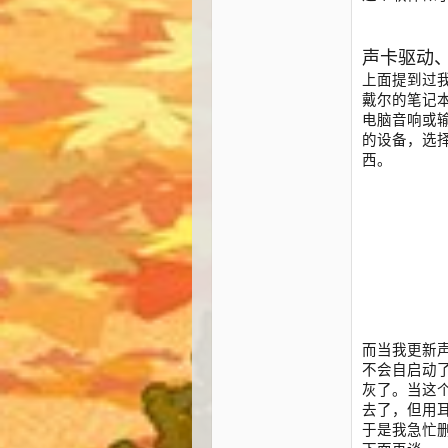
声卡驱动、声
上面提到过
戴尔的笔记本
电脑音响或输
的设备，选
西。
而当我更新声
不会自启动
灰了。当这
去了，但用
于是我急忙