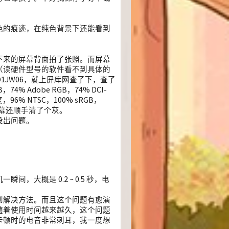
色的痕迹，在纯色背景下还能看到
下来的屏幕背面拍了张照。而屏幕
（读硬件型号的软件看不到具体的
1JW06，就上屏库网查了下，查了
% Adobe RGB，74% DCI-
6% NTSC，100% sRGB，
了屏幕还顺手清了个灰。
没出问题。
大概是 0.2 ~ 0.5 秒，电
到解决方法。而且这个问题有愈演
随着使用时间越来越久，这个问题
卡顿时的电音非常刺耳，我一度想