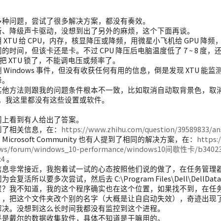
。
多种问题，尝试了很多解决方案，都没有奏效。
新、降级声卡驱动，没想到出了另外的麻烦，这个下面再谈。
 XTU 给 CPU，内存，核显降压或降频，用微星小飞机给 GPU 
的时间，但该卡还是卡。不过 CPU 降压后电脑温度低了 7 ~ 8 
更新把 XTU 锁了，不能调电压或频率了。
 Windows 事件，但没有收获任何有用的信息，倒是发现 XTU 能监
峰。
其他方法则跟我的问题条件根本不一致，比如取消自动取背景色，取消
制器，我这里都没有这些设置或软件。
网上看到有人给出了答案。
到了相关信息，在：
https://www.zhihu.com/question/39589833/a
icrosoft Community 也有人提到了相同的解决方案，在：
https:
ws/forum/windows_10-performance/windows10间歇性卡/b340232
c4
。
息非常接近，我抱着试一试的心态按照他们说的做了，在任务管理器里把 De
会复活所以要多次尝试，然后去 C:\Program Files\Dell\DellD
置？我不知道，我的这个程序确实也在这个位置，如果找不到，在任
），把这个文件夹改个别的名字（大概是让自启动失效），奇迹出现
解决。没想到这么长时间我都没有监控到这个进程。
乎是戴尔的数据收集软件，具体不知道是干嘛用的。