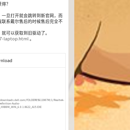
获得？
，一旦打开就会跳转到新官网，而
我联系戴尔售后的时候售后完全不
，就可以获取到旧驱动了。
67-laptop.html
。
nload
/downloads.dell.com/FOLDER05611987M/1/Realtek-
efinition-Audio-
r_HX88M_WIN_6.0.1.8622_A15.EXE