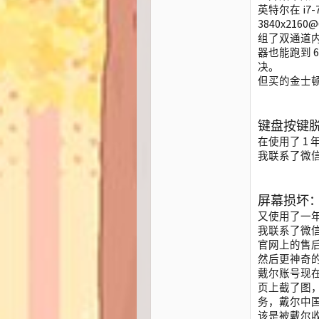
英特尔在 i7
3840x216
组了双通道
器也能跑到 
决。
但买的金士
键盘按键
在使用了 1
我联系了微信
屏幕损坏
又使用了一
我联系了微
官网上的售
然后更神奇
戴尔账号现
页上截了图
务，戴尔中
该是被戴尔