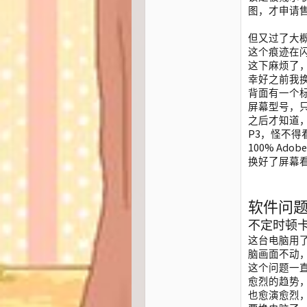
图，才申请
但又过了大
这个痕迹在
这下麻烦了
幸好之前我
背面有一个
屏幕型号，只
之后才知道，这款
P3，怪不得看
100% Ad
换好了屏幕
软件问
不定时顿
这台电脑用了
脑画面不动
这个问题一
愈烈的趋势
也愈演愈烈