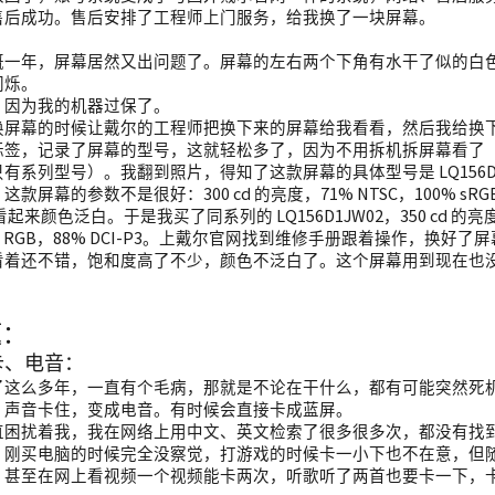
售后成功。售后安排了工程师上门服务，给我换了一块屏幕。
概一年，屏幕居然又出问题了。屏幕的左右两个下角有水干了似的白
闪烁。
，因为我的机器过保了。
换屏幕的时候让戴尔的工程师把换下来的屏幕给我看看，然后我给换
标签，记录了屏幕的型号，这就轻松多了，因为不用拆机拆屏幕看了
有系列型号）。我翻到照片，得知了这款屏幕的具体型号是 LQ156D
屏幕的参数不是很好：300 cd 的亮度，71% NTSC，100% sRGB，74
起来颜色泛白。于是我买了同系列的 LQ156D1JW02，350 cd 的亮度，9
obe RGB，88% DCI-P3。上戴尔官网找到维修手册跟着操作，换好
看着还不错，饱和度高了不少，颜色不泛白了。这个屏幕用到现在也
题：
卡、电音：
这么多年，一直有个毛病，那就是不论在干什么，都有可能突然死机一瞬间，
，声音卡住，变成电音。有时候会直接卡成蓝屏。
直困扰着我，我在网络上用中文、英文检索了很多很多次，都没有找
，刚买电脑的时候完全没察觉，打游戏的时候卡一小下也不在意，但
，甚至在网上看视频一个视频能卡两次，听歌听了两首也要卡一下，