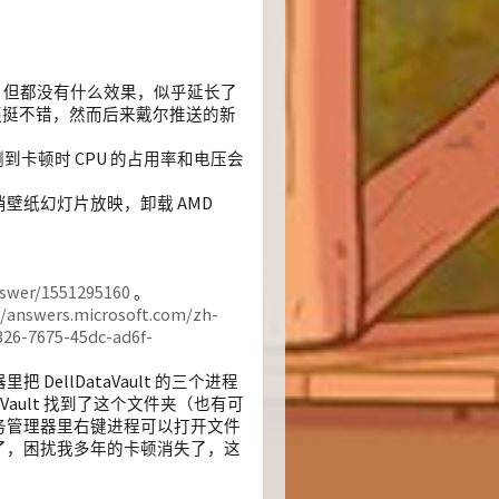
降频，但都没有什么效果，似乎延长了
度，还挺不错，然而后来戴尔推送的新
测到卡顿时 CPU 的占用率和电压会
壁纸幻灯片放映，卸载 AMD
nswer/1551295160
。
//answers.microsoft.com/zh-
6-7675-45dc-ad6f-
llDataVault 的三个进程
ataVault 找到了这个文件夹（也有可
务管理器里右键进程可以打开文件
了，困扰我多年的卡顿消失了，这