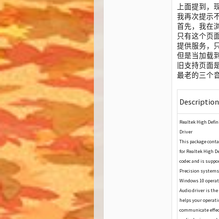
上面提到，
我再次提示
首先，我在
只有这个页
提供服务，
但是当加载
旧支持页面
最老的三个
Description
Realtek High Defin
Driver
This package conta
for Realtek High D
codec and is suppo
Precision systems
Windows 10 operat
Audio driver is the
helps your operat
communicate effec