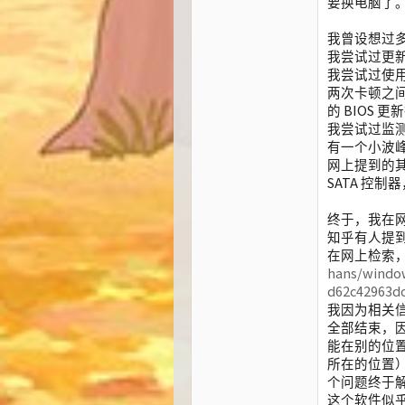
要换电脑了
我曾设想过
我尝试过更
我尝试过使用
两次卡顿之间
的 BIOS 
我尝试过监测
有一个小波
网上提到的
SATA 控
终于，我在
知乎有人提
在网上检索，M
hans/windo
d62c42963d
我因为相关信
全部结束，因为
能在别的位
所在的位置
个问题终于
这个软件似