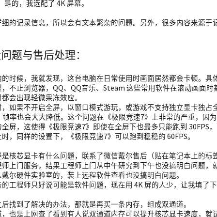
7。是的，我选配了 4K 屏幕。
详细的记录信息，所以会有文本繁杂的问题。另外，很多内容来源于
量问题与售后处理：
：
脑的时候，我就发现，这台电脑在日常使用时画面居然都会卡顿。具
，不止浏览器，QQ、QQ音乐、Steam 这些常用软件在滚动画面
时都会出现轻微果冻效应。
时，如果不开启全屏，以窗口模式游玩，或游戏不支持独立显卡独占
），帧率也会大大降低。这个问题在《极限竞速7》上非常的严重，因为 Wind
全屏，这使得《极限竞速7》即使在全屏下也最多只能跑到 30FPS，
时，同样的设置下，《极限竞速7》可以跑到稳稳的 60FPS。
疑是核芯显卡有什么问题，联系了微信戴尔售后（贴在笔记本上的标
程师上门服务，结果工程师上门从中午研究到下午也没搞明白问题，
么戴尔硬件实验室的，装上远程软件查看也没搞明白问题。
的工程师只好说可能是软件问题，现在用 4K 屏的人少，让我填了
之后找到了解决的办法，那就是再买一条内存，组成双通道。
道，也是上网查了看到有人说双通道内存可以提升核芯显卡速度，就