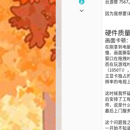
台游匣 756
2019-05-28
因为我想要
44
11
硬件质
0
画面卡顿
在刚拿到电
慢、画面撕裂
窗口在拖拽
而在玩游戏
（1050Ti
立显卡独占的
辨率的电视上
这时候我怀
后安排了工
师，说是什
最后上门服务
这个问题我
一开始不知