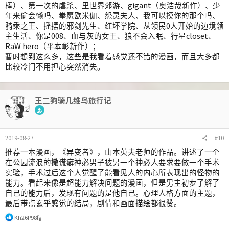
棒）、第一次的虐杀、里世界郊游、gigant（奥浩哉新作）、少
年来偷会懒吗、拳愿欧米伽、怨灵夫人、我可以摸你的那个吗、
骑乘之王、摇摆的邪剑先生、红坏学院、从领民0人开始的边境领
主生活、你是008、血与灰的女王、狼不会入眠、行星closet、
RaW hero（平本彰新作）；
暂时想到这么多，这些是我看着感觉还不错的漫画，而且大多都
比较冷门不用担心突然消失。
王二狗骑几维鸟旅行记
2019-08-27
#10
推荐一本漫画，《异变者》，山本英夫老师的作品。讲述了一个
在公园流浪的撒谎癖神必男子被另一个神必人要求要做一个手术
实验，手术过后这个人觉醒了能看见人的内心所表现出的怪物的
能力。看起来像是超能力解决问题的漫画，但是男主初步了解了
自己的能力后，发现有问题的是他自己。心理人格方面的主题，
最后带点玄乎感觉的结局，剧情和画面描绘都很赞。
反
Kh26P98fg
馈