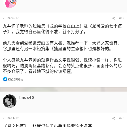
2019-09-17
#19
九井谅子老师的短篇集《龙的学校在山上》及《龙可爱的七个孩
子》，我觉得自己量化得不准，就不打分了。
前几天看到爱稀饭漫画区有人搬，就推荐一下，大妈之家也有，
它那里还有另一本短篇集《抽屉里的生态箱》也是极好的。
个人感觉九井老师的短篇作品文学性很强，像读小说一样，构思
很精巧，脑洞啊反套路都有，会心的笑点也很多，画面什么的也
不多介绍了，看过地下城的应该都懂。
反
Kh26P98fg
馈
:
linux40
2019-11-12
#20
《君之匕首》，让我记住了小手川瑜亚这个名字。