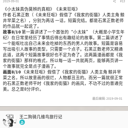
2019-09-01
#13
《小太妹真伪莫辨的真相》《未来狂呕》
作者 石黑正数（《未来狂呕》假借了《我家的街猫》人类主角 鲸
井早菜之名），分别为两话 一话，短篇完结。都是石黑正数老师
的作品就一起说了。
故事8/10
第一篇讲述了一个嚣张的“小太妹”（大概是小学生年
纪）在日常里经历了事情后得出有趣结论的故事。第二篇讲述了
一个能呕吐出自己未来会吃掉的东西的男人的故事。短篇是容易
写出吸引人故事的类型，只需要一个点子。石黑正数老师又精通
此道，这两个短篇故事很好也不足为奇了。这两篇漫画都是《我
家的街猫》那样的格式，所以每一话一共就两页，能够两页讲一
个故事就完全是点子漫画了。
画面8/10
《未来狂呕》假借了《我家的街猫》人类主角 鲸井早
菜之名，所以故意画的很烂，人物都丑丑的。而另一篇就很正常
的石黑正数老师平时《我家的街猫》的画风，不功不过的普通完
美。总之是8分评价。
最后编辑:
2019-09-01
王二狗骑几维鸟旅行记