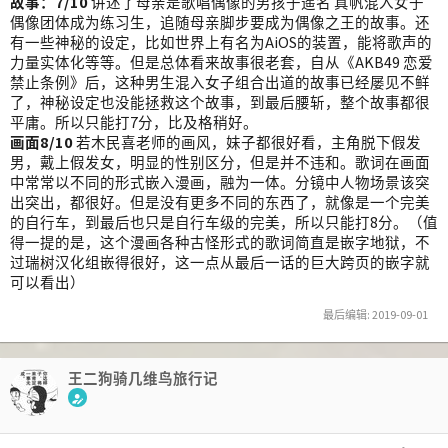
故事：7/10
讲述了母亲是歌唱偶像的男孩子遥名 真帆混入女子
偶像团体成为练习生，追随母亲脚步要成为偶像之王的故事。还
有一些神秘的设定，比如世界上有名为AiOS的装置，能将歌声的
力量实体化等等。但是总体看来故事很老套，自从《AKB49 恋爱
禁止条例》后，这种男生混入女子组合出道的故事已经屡见不鲜
了，神秘设定也没能拯救这个故事，到最后腰斩，整个故事都很
平庸。所以只能打7分，比及格稍好。
画面8/10
若木民喜老师的画风，妹子都很好看，主角脱下假发
男，戴上假发女，明显的性别区分，但是并不违和。歌词在画面
中常常以不同的形式嵌入漫画，融为一体。分镜中人物场景该突
出突出，都很好。但是没有更多不同的东西了，就像是一个完美
的自行车，到最后也只是自行车级的完美，所以只能打8分。（值
得一提的是，这个漫画各种古怪形式的歌词简直是嵌字地狱，不
过瑞树汉化组嵌得很好，这一点从最后一话的巨大跨页的嵌字就
可以看出）
最后编辑:
2019-09-01
王二狗骑几维鸟旅行记