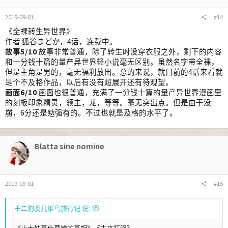
2019-09-01
#14
《全裸转生异世界》
作者 狐谷まどか，4话，连载中。
故事5/10
故事非常普通，除了转生时没穿衣服之外，剩下的内容
和一分钱十篇的量产异世界轻小说毫无区别。虽然名字带全裸，
但是主角是男的，毫无福利放出。总的来说，就目前的4话来看就
是个不及格作品，以后有没有超展开还有待观望。
画面6/10
画面也很普通，充满了一分钱十篇的量产异世界漫画里
的刻板印象精灵，领主，龙，等等。毫无突出点。但是由于没
崩，6分还是勉强有的。不过也就是及格的水平了。
Blatta sine nomine
2019-09-01
#15
王二狗骑几维鸟旅行记 说:
《小太妹真伪莫辨的真相》《未来狂呕》