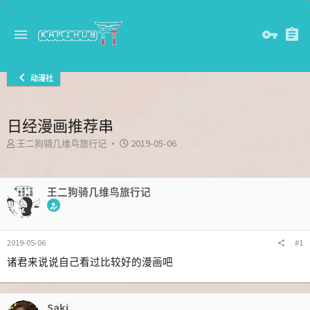
动漫社
日经漫画推荐串
主
发
王二狗骑几维鸟旅行记
2019-05-06
题
布
发
时
起
间
王二狗骑几维鸟旅行记
人
2019-05-06
#1
诸君来说说自己看过比较好的漫画吧
Saki