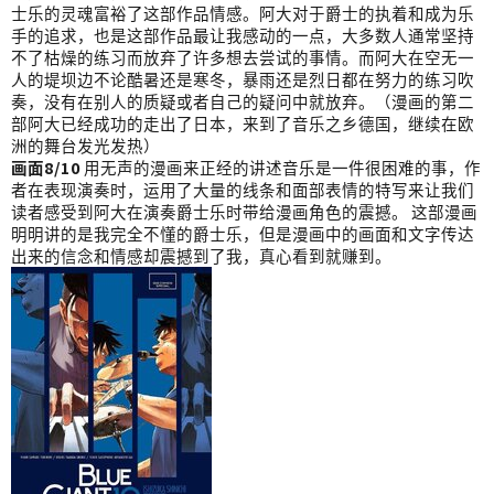
士乐的灵魂富裕了这部作品情感。阿大对于爵士的执着和成为乐
手的追求，也是这部作品最让我感动的一点，大多数人通常坚持
不了枯燥的练习而放弃了许多想去尝试的事情。而阿大在空无一
人的堤坝边不论酷暑还是寒冬，暴雨还是烈日都在努力的练习吹
奏，没有在别人的质疑或者自己的疑问中就放弃。（漫画的第二
部阿大已经成功的走出了日本，来到了音乐之乡德国，继续在欧
洲的舞台发光发热）
画面8/10
用无声的漫画来正经的讲述音乐是一件很困难的事，作
者在表现演奏时，运用了大量的线条和面部表情的特写来让我们
读者感受到阿大在演奏爵士乐时带给漫画角色的震撼。 这部漫画
明明讲的是我完全不懂的爵士乐，但是漫画中的画面和文字传达
出来的信念和情感却震撼到了我，真心看到就赚到。