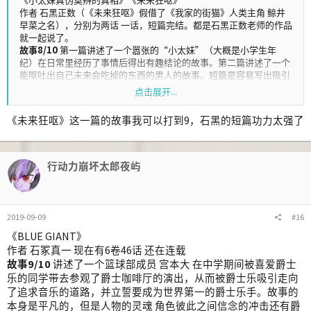
作者 石黑正数（《未来狂呕》假借了《我家的街猫》人类主角 鲸井
早菜之名），分别为两话 一话，短篇完结。都是石黑正数老师的作品
就一起说了。
故事8/10
第一篇讲述了一个嚣张的“小太妹”（大概是小学生年
纪）在日常里经历了事情后得出有趣结论的故事。第二篇讲述了一个
能呕吐出自己未来会吃掉的东西的男人的故事。短篇是容易写出吸引
人故事的类型，只需要一个点子。石黑正数老师又精通此道，这两个
点击展开...
短篇故事很好也不足为奇了。这两篇漫画都是《我家的街猫》那样的
格式，所以每一话一共就两页，能够两页讲一个故事就完全是点子漫
《未来狂呕》这一篇的故事我可以打到9，石黑的短篇功力太强了
画了。
画面8/10
《未来狂呕》假借了《我家的街猫》人类主角 鲸井早菜之
名，所以故意画的很烂，人物都丑丑的。而另一篇就很正常的石黑正
数老师平时《我家的街猫》的画风，不功不过的普通完美。总之是8
行动力崩坏太郎夜屿
分评价。
2019-09-09
#16
《BLUE GIANT》
作者 石冢真一 现在有6卷46话 还在连载
故事9/10
讲述了一个篮球部成员 宫本大 在中学期间被喜爱爵士
乐的同学带去参观了爵士咖啡厅的演出，从而被爵士乐吸引走向
了追求音乐的道路，并立誓要成为世界第一的爵士乐手。故事的
本身是平凡的，但是人物的灵魂 角色彼此之间信念的冲击还有爵