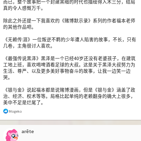
而已，整个故事把一个封建黑暗的时代也描绘得入木三分，结局
真的令人感慨万千。
除此之外还提一下我喜欢的《赌博默示录》系列的作者福本老师
的其他作品吧。
《无赖传:涯》一位叛逆不羁的少年遭人陷害的故事，不长，只有
几卷，主角很讨人喜欢。
《最强传说黑泽》黑泽是一个已经40岁还没有老婆孩子，在建筑
工地上班，喜欢喝啤酒看足球的大叔。这是关于黑泽大叔努力为
生活、尊严、以及更多美好事物奋斗的故事，让我一边笑一边
哭。
《银与金》说起福本都是说赌博漫画，但是《银与金》涵盖了政
治、经济、权术等等。局格比起单纯的老赖翻身的确大上很多，
美中不足是烂尾了。
反
Mogeko
馈
:
arête