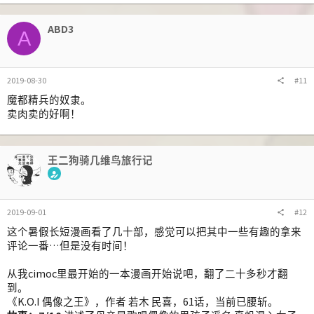
:
ABD3
A
2019-08-30
#11
魔都精兵的奴隶。
卖肉卖的好啊！
王二狗骑几维鸟旅行记
2019-09-01
#12
这个暑假长短漫画看了几十部，感觉可以把其中一些有趣的拿来
评论一番…但是没有时间！
从我cimoc里最开始的一本漫画开始说吧，翻了二十多秒才翻
到。
《K.O.I 偶像之王》，作者 若木 民喜，61话，当前已腰斩。