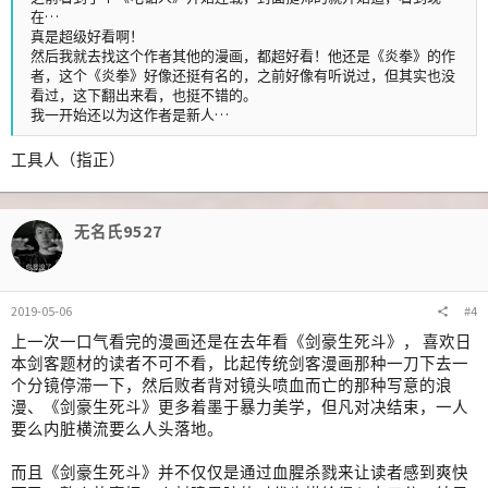
在…
真是超级好看啊！
然后我就去找这个作者其他的漫画，都超好看！他还是《炎拳》的作
者，这个《炎拳》好像还挺有名的，之前好像有听说过，但其实也没
看过，这下翻出来看，也挺不错的。
我一开始还以为这作者是新人…
工具人（指正）
无名氏9527
2019-05-06
#4
上一次一口气看完的漫画还是在去年看《剑豪生死斗》， 喜欢日
本剑客题材的读者不可不看，比起传统剑客漫画那种一刀下去一
个分镜停滞一下，然后败者背对镜头喷血而亡的那种写意的浪
漫、《剑豪生死斗》更多着墨于暴力美学，但凡对决结束，一人
要么内脏横流要么人头落地。
而且《剑豪生死斗》并不仅仅是通过血腥杀戮来让读者感到爽快