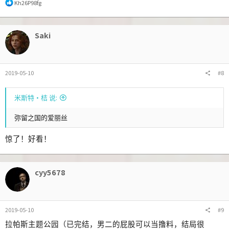
反
Kh26P98fg
馈
:
Saki
2019-05-10
#8
米斯特·桔 说:
弥留之国的爱丽丝
惊了！好看！
cyy5678
2019-05-10
#9
拉帕斯主题公园（已完结，男二的屁股可以当撸料，结局很