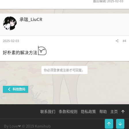
最后编辑:
2025-02-03
承瑞_LiuCR
2025-02-03
#4
好朴素的解决方法
你必须登录或注册才可回复。
科技数码
联系我们
条款和规则
隐私政策
帮助
主页
By Love❤
© 2019 Kamihub
顶部
底部