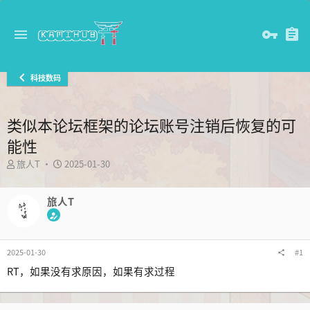
科技数码
类似本论坛框架的论坛账号注销后恢复的可
能性
主
发
旅人T
2025-01-30
题
布
发
时
起
旅人T
间
人
2025-01-30
#1
RT，如果没有求原因，如果有求过程