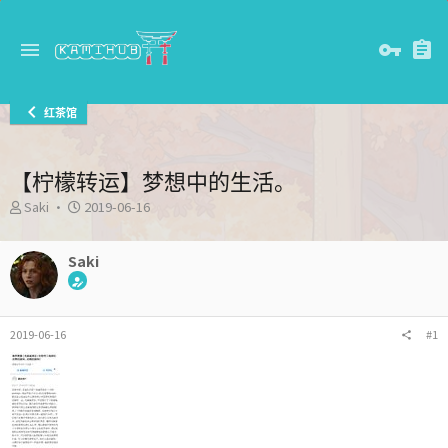
红茶馆
【柠檬转运】梦想中的生活。
主
发
Saki
2019-06-16
题
布
发
时
起
Saki
间
人
2019-06-16
#1